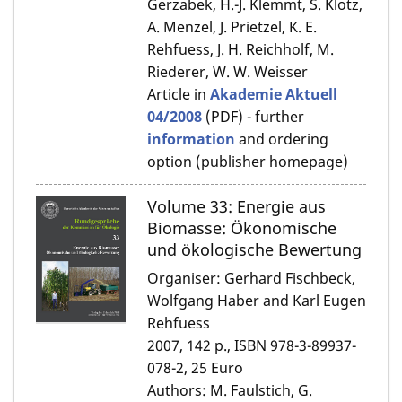
Gerzabek, H.-J. Klemmt, S. Klotz,
A. Menzel, J. Prietzel, K. E.
Rehfuess, J. H. Reichholf, M.
Riederer, W. W. Weisser
Article in
Akademie Aktuell
04/2008
(PDF) - further
information
and ordering
option (publisher homepage)
Volume 33: Energie aus
Biomasse: Ökonomische
und ökologische Bewertung
Organiser: Gerhard Fischbeck,
Wolfgang Haber and Karl Eugen
Rehfuess
2007, 142 p., ISBN 978-3-89937-
078-2, 25 Euro
Authors: M. Faulstich, G.