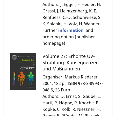
Authors: J. Egger, F. Fiedler, H.
Grassl, J. Heintzenberg, K. E.
Rehfuess, C.-D. Schönwiese, S.
K. Solanki, H. Volz, H. Wanner
Further
information
and
ordering option (publisher
homepage)
Volume 27: Erhöhte UV-
Strahlung: Konsequenzen
und Maßnahmen
Organiser: Markus Riederer
2004, 182 p., ISBN 978-3-89937-
048-5, 25 Euro
Authors: D. Ernst, S. Gaube, L.
Hartl, P. Höppe, R. Knoche, P.
Köpke, C. Kolb, R. Niessner, H.
Papen, E. Pfündel, M. Placzek,