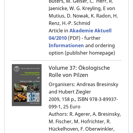
Buters, M. Geiser, C. Herr, R.
Jaenicke, W. G. Kreyling, E von
Mutius, D. Nowak, K. Radon, H.
Renz, H.-P. Schmid
Article in
Akademie Aktuell
04/2010
(PDF) - further
Informationen
and ordering
option (publisher homepage)
Volume 37: Ökologische
Rolle von Pilzen
Organisers: Andreas Bresinsky
and Hubert Ziegler
2009, 158 p., ISBN 978-3-89937-
099-1, 25 Euro
Authors: R. Agerer, A. Bresinsky,
M. Fischer, M. Hofrichter, R.
Hückelhoven, F. Oberwinkler,