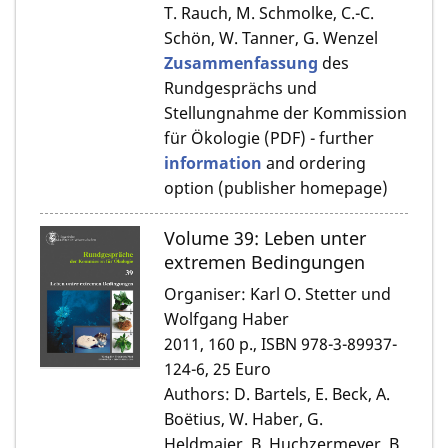
T. Rauch, M. Schmolke, C.-C.
Schön, W. Tanner, G. Wenzel
Zusammenfassung
des
Rundgesprächs und
Stellungnahme der Kommission
für Ökologie (PDF) - further
information
and ordering
option (publisher homepage)
Volume 39: Leben unter
extremen Bedingungen
Organiser: Karl O. Stetter und
Wolfgang Haber
2011, 160 p., ISBN 978-3-89937-
124-6, 25 Euro
Authors: D. Bartels, E. Beck, A.
Boëtius, W. Haber, G.
Heldmaier, B. Huchzermeyer, B.