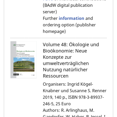
(BAdW digital publication
server)
Further
information
and
ordering option (publisher
homepage)
Volume 48: Ökologie und
Bioökonomie: Neue
Konzepte zur
umweltverträglichen
Nutzung natürlicher
Ressourcen
Organisers: Ingrid Kögel-
Knabner und Susanne S. Renner
2019, 140 p., ISBN 978-3-89937-
246-5, 25 Euro
Authors: R. Arlinghaus, M.
Gandorfer, W. Haber, B. Jessel, I.