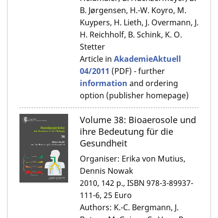
B. Jørgensen, H.-W. Koyro, M.
Kuypers, H. Lieth, J. Overmann, J.
H. Reichholf, B. Schink, K. O.
Stetter
Article in
AkademieAktuell
04/2011
(PDF) - further
information
and ordering
option (publisher homepage)
Volume 38: Bioaerosole und
ihre Bedeutung für die
Gesundheit
Organiser: Erika von Mutius,
Dennis Nowak
2010, 142 p., ISBN 978-3-89937-
111-6, 25 Euro
Authors: K.-C. Bergmann, J.