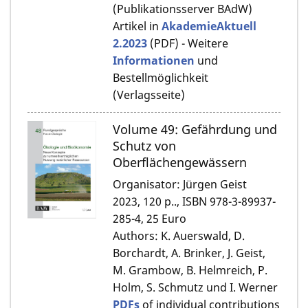
(Publikationsserver BAdW)
Artikel in
AkademieAktuell
2.2023
(PDF) - Weitere
Informationen
und
Bestellmöglichkeit
(Verlagsseite)
Volume 49: Gefährdung und
Schutz von
Oberflächengewässern
Organisator: Jürgen Geist
2023, 120 p.., ISBN 978-3-89937-
285-4, 25 Euro
Authors: K. Auerswald, D.
Borchardt, A. Brinker, J. Geist,
M. Grambow, B. Helmreich, P.
Holm, S. Schmutz und I. Werner
PDFs
of individual contributions