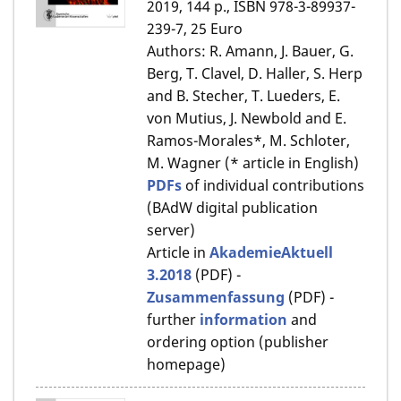
2019, 144 p., ISBN 978-3-89937-
239-7, 25 Euro
Authors: R. Amann, J. Bauer, G.
Berg, T. Clavel, D. Haller, S. Herp
and B. Stecher, T. Lueders, E.
von Mutius, J. Newbold and E.
Ramos-Morales*, M. Schloter,
M. Wagner (* article in English)
PDFs
of individual contributions
(BAdW digital publication
server)
Article in
AkademieAktuell
3.2018
(PDF) -
Zusammenfassung
(PDF) -
further
information
and
ordering option (publisher
homepage)