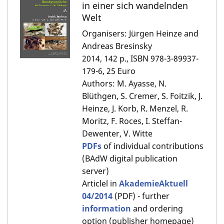
in einer sich wandelnden
Welt
Organisers: Jürgen Heinze and
Andreas Bresinsky
2014, 142 p., ISBN 978-3-89937-
179-6, 25 Euro
Authors: M. Ayasse, N.
Blüthgen, S. Cremer, S. Foitzik, J.
Heinze, J. Korb, R. Menzel, R.
Moritz, F. Roces, I. Steffan-
Dewenter, V. Witte
PDFs
of individual contributions
(BAdW digital publication
server)
Articlel in
AkademieAktuell
04/2014
(PDF) - further
information
and ordering
option (publisher homepage)