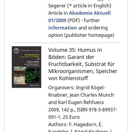
Segerer (* article in English)
Article in
Akademie Aktuell
01/2009
(PDF) - further
information
and ordering
option (publisher homepage)
Volume 35: Humus in
Böden: Garant der
Fruchtbarkeit, Substrat für
Mikroorganismen, Speicher
von Kohlenstoff
Organisers: Ingrid Kögel-
Knabner, Jean Charles Munch
and Karl Eugen Rehfuess
2009, 142 p., ISBN 978-3-89937-
091-1, 25 Euro
Authors: F. Hagedorn, E.
Kandeler, I. Kögel-Knabner, J.