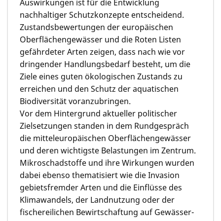
Auswirkun­gen ist für die Entwicklung
nachhaltiger Schutzkon­zepte entscheidend.
Zustands­bewertun­gen der europäi­schen
Oberflächen­gewässer und die Roten Listen
gefährdeter Arten zeigen, dass nach wie vor
dringender Handlungs­bedarf besteht, um die
Ziele eines guten ökologi­schen Zustands zu
erreichen und den Schutz der aquati­schen
Biodiversi­tät voranzubrin­gen.
Vor dem Hintergrund aktueller politischer
Zielsetzun­gen standen in dem Rundgespräch
die mitteleuro­päischen Oberflächen­gewäs­ser
und deren wichtigste Belastun­gen im Zentrum.
Mikroschad­stoffe und ihre Wirkungen wurden
dabei ebenso themati­siert wie die Invasion
gebiets­frem­der Arten und die Einflüsse des
Klimawan­dels, der Landnutzung oder der
fischerei­lichen Bewirtschaf­tung auf Gewässer­