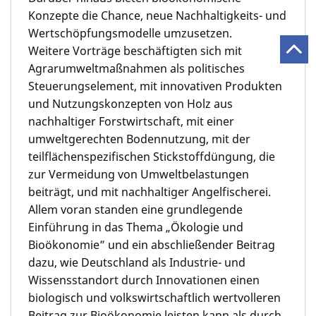
Konzepte die Chance, neue Nachhaltigkeits- und
Wertschöpfungs­­modelle umzusetzen.
Weitere Vorträge beschäftigten sich mit
Agrarumweltmaß­nahmen als politisches
Steuerungs­ele­ment, mit innovativen Produkten
und Nutzungskon­zepten von Holz aus
nachhaltiger Forstwirtschaft, mit einer
umweltgerechten Bodennutzung, mit der
teilflächenspezi­fischen Stickstoffdüngung, die
zur Vermeidung von Umweltbelas­tun­gen
beiträgt, und mit nachhaltiger Angelfischerei.
Allem voran standen eine grundlegende
Einführung in das Thema „Ökologie und
Bioökonomie” und ein abschlie­ßender Beitrag
dazu, wie Deutschland als Industrie- und
Wissensstand­ort durch Innovationen einen
biologisch und volkswirtschaftlich wertvolleren
Beitrag zur Bioökonomie leisten kann als durch