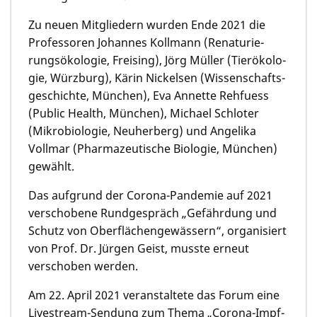
Zu neuen Mitgliedern wurden Ende 2021 die
Professo­ren Johannes Kollmann (Renaturie­
rungs­ökolo­gie, Freising), Jörg Müller (Tierökolo­
gie, Würzburg), Kärin Nickelsen (Wissen­schafts­
geschich­te, München), Eva Annette Rehfuess
(Public Health, München), Michael Schloter
(Mikrobio­logie, Neuher­berg) und Angelika
Vollmar (Pharma­zeuti­sche Biologie, München)
gewählt.
Das aufgrund der Corona-Pandemie auf 2021
verschobene Rundge­spräch „Gefähr­dung und
Schutz von Oberflächen­gewäs­sern“, organi­siert
von Prof. Dr. Jürgen Geist, musste erneut
verscho­ben werden.
Am 22. April 2021 veranstaltete das Forum eine
Livestream-Sendung zum Thema „Corona-Impf­