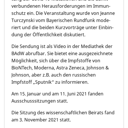
verbunde­nen Herausfor­derun­gen im Immun­
schutz ein. Die Veran­stalt­ung wurde von Jeanne
Turczynski vom Bayeri­schen Rund­funk mode­
riert und die beiden Kurzvor­träge unter Einbin­
dung der Öffentlich­keit diskutiert.
Die Sendung ist als Video in der Media­thek der
BAdW abruf­bar. Sie bietet eine ausge­zeich­nete
Möglich­keit, sich über die Impfstoffe von
BioNTech, Moderna, Astra Zeneca, Johnson &
Johnson, aber z.B. auch den russi­schen
Impfstoff „Sputnik“ zu informie­ren.
Am 15. Januar und am 11. Juni 2021 fanden
Ausschuss­sitzun­gen statt.
Die Sitzung des wissenschaftlichen Beirats fand
am 3. November 2021 statt.