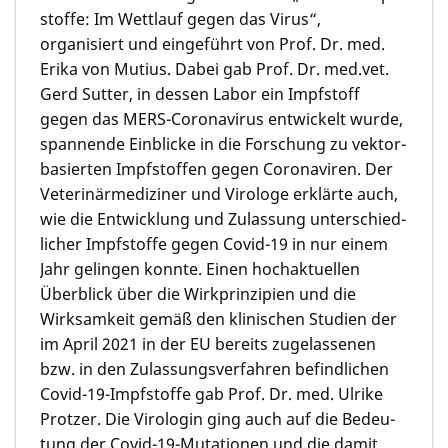
stoffe: Im Wettlauf gegen das Virus“,
organisiert und einge­führt von Prof. Dr. med.
Erika von Mutius. Dabei gab Prof. Dr. med.vet.
Gerd Sutter, in dessen Labor ein Impfstoff
gegen das MERS-Corona­virus entwickelt wurde,
spannen­de Einblicke in die Forschung zu vektor­
basier­ten Impfstof­fen gegen Corona­viren. Der
Veterinär­medi­ziner und Virologe erklärte auch,
wie die Entwick­lung und Zulas­sung unterschied­
licher Impfstof­fe gegen Covid-19 in nur einem
Jahr gelingen konnte. Einen hochaktu­ellen
Überblick über die Wirkprin­zipi­en und die
Wirksam­keit gemäß den klinischen Studien der
im April 2021 in der EU bereits zugelas­se­nen
bzw. in den Zulassungs­verfah­ren befindli­chen
Covid-19-Impfstof­fe gab Prof. Dr. med. Ulrike
Protzer. Die Virologin ging auch auf die Bedeu­
tung der Covid-19-Muta­tio­nen und die damit